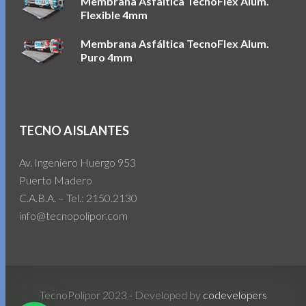
Membrana Asfáltica TecnoFlex Alum.
Flexible 4mm
Membrana Asfáltica TecnoFlex Alum.
Puro 4mm
TECNO AISLANTES
Av. Ingeniero Huergo 953
Puerto Madero
C.A.B.A. – Tel.: 2150.2130
info@tecnopolipor.com
TecnoPolipor 2023 - Developed by
codevelopers